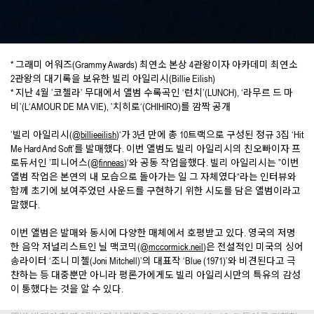
* 그래미 어워즈(Grammy Awards) 최연소 본상 4관왕이자 아카데미 최연소
2관왕의 대기록을 보유한 빌리 아일리시(Billie Eilish)
* 지난 4월 ’코첼라’ 무대에서 앨범 수록곡인 ‘런치’(LUNCH), ‘라무르 드 마
비’(L‘AMOUR DE MA VIE), ’치히로‘(CHIHIRO)를 깜짝 공개
’빌리 아일리시(
@billieeilish
)‘가 3년 만에 총 10트랙으로 구성된 정규 3집 ‘Hit
Me Hard And Soft’를 발매했다. 이번 앨범도 빌리 아일리시의 친오빠이자 프
로듀서인 ’피니어스(
@finneas
)‘와 공동 작업을했다. 빌리 아일리시는 ”이번
앨범 작업은 본연의 내 모습으로 돌아가는 일 그 자체였다“라는 인터뷰와
함께 초기에 보여주었던 사운드를 구현하기 위한 시도를 담은 앨범이라고
말했다.
이번 앨범은 발매와 동시에 다양한 매체에서 호평받고 있다. 영국의 저명
한 음악 저널리스트인 닐 맥코믹(
@mccormick.neil
)은 전설적인 미국의 싱어
송라이터 ‘조니 미첼(Joni Mitchell)’의 대표작 ‘Blue (1971)’와 비견된다고 극
찬하는 등 대중뿐만 아니라 평론가에게도 빌리 아일리시만의 특유의 감성
이 통했다는 것을 알 수 있다.