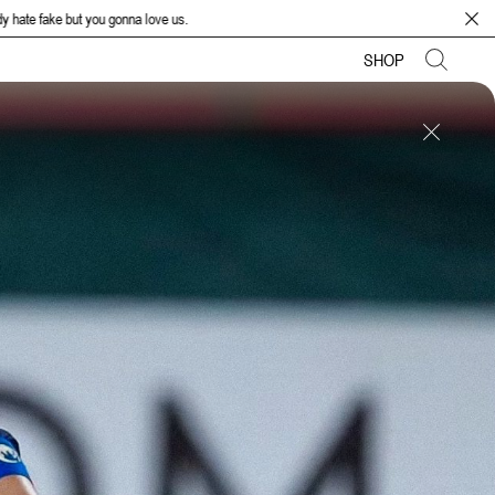
onna love us.
SHOP