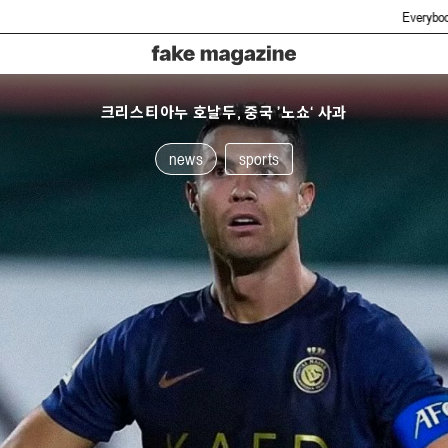
Everybody hate fake but you g
크리스티아누 호날두, 중국 ’노쇼‘ 사과
news
sports