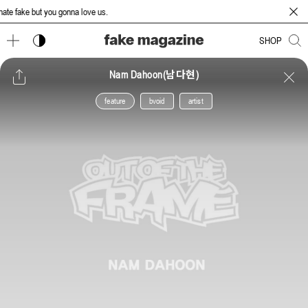
e fake but you gonna love us.
다크 모드 토글
SHOP
Nam Dahoon(남다현)
feature
bvoid
artist