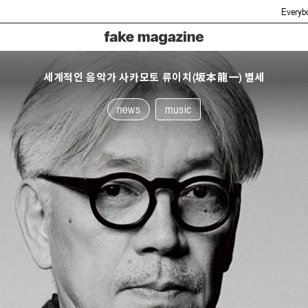
Everybody hate fake but
세계적인 음악가 사카모토 류이치(坂本龍一) 별세
news
music