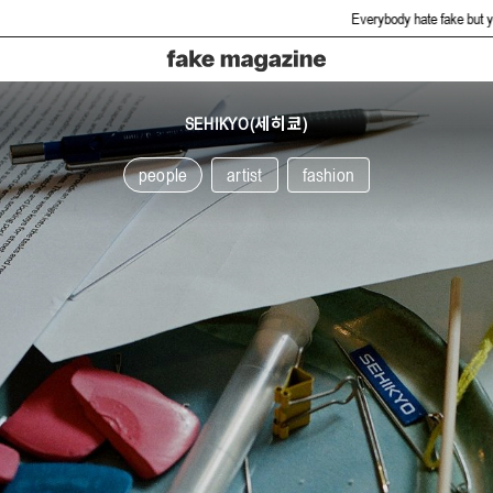
Everybody hate fake but you gonna love us.
SEHIKYO(세히쿄)
people
artist
fashion