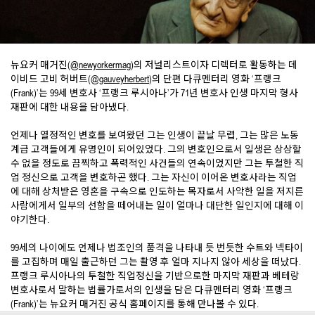
뉴요커 매거진(
@newyorkermag
)의 저널리스트이자 디렉터로 활동하는 데
이비드 고비 허버트(
@gauveyherbert
)의 단편 다큐멘터리 영화 ‘프랭크
(Frank)’는 99세 변호사 ‘프랭크 루시아나’가 71년 변호사 인생 마지막 형사
재판에 대한 내용을 담아냈다.
언제나 열정적인 변호를 보여왔던 그는 인생이 끝날 무렵, 그는 많은 노동
계급 고객들에게 유명인이 되어있었다. 그의 변호인으로서 일생은 상상할
수 없을 정도로 끔찍하고 폭력적인 사건들의 연속이었지만 그는 투철한 직
업 정신으로 고객을 변호하곤 했다. 그는 자신이 이어온 변호사라는 직업
에 대해 상처받은 영혼을 구속으로 인도하는 목자로서 사악한 일을 저지른
사람에게서 일부의 선함을 떼어내는 일이 얼마나 대단한 일인지에 대해 이
야기한다.
99세의 나이에도 언제나 법조인의 품격을 나타내 듯 번듯한 수트와 넥타이
를 고집하며 매일 출근하던 그는 촬영 후 얼마 지나지 않아 세상을 떠났다.
프랭크 루시아나의 투철한 직업정신을 기반으로한 마지막 재판과 베테랑
변호사로서 말하는 법률가로서의 인생을 담은 다큐멘터리 영화 ‘프랭크
(Frank)’는 뉴요커 매거진 공식 홈페이지를 통해 만나볼 수 있다.