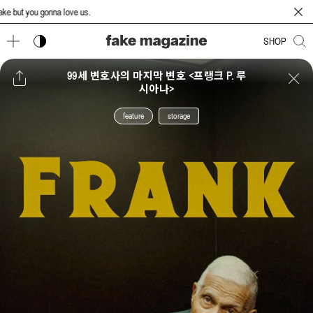
t you gonna love us.
다크 모드 토글
SHOP
99세 변호사의 마지막 변호 <프랭크 P. 루
시아나>
feature
storage