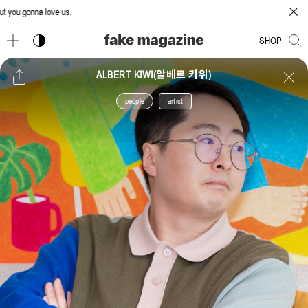
 gonna love us.
다크 모드 토글
SHOP
ALBERT KIWI(알베르 키위)
people
artist