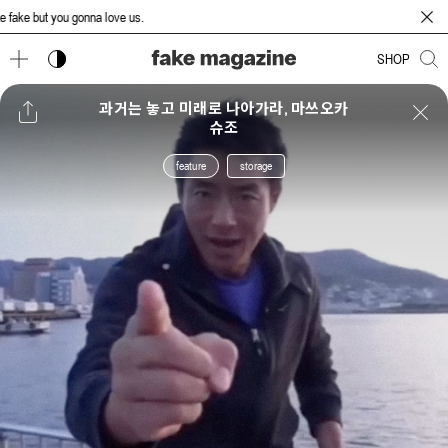
e but you gonna love us.
다크 모드 토글
SHOP
과거는 놓고 미래로 나아가라, 마쓰오카
슈조
feature
storage