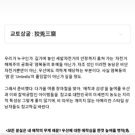
교토삼굴 : 狡兎三窟
우리가 누구인가. 길가에 놓인 세발자전거의 안장까지 훔쳐 가는 ‘자전거
해체주의 공화국’ 엄복동의 후예들 아닌가. 자조 섞인 이러한 농담은 비단
자전거뿐만이 아닌, 우산에도 격하게 해당하는 부분이다. 사실 엄복동의
‘엄’은 ‘Umbrella’의 줄임말이 아닌가 싶을 정도.
그래서 준비했다. 다가올 여름 장마철을 맞아, ‘애착과 감성’을 높여줄 우산
과 이와 찰떡궁합인 아이템들을. 참고로 대한민국의 미세먼지 농도는 지리
적 특성상 그렇게 좋지 않기에, 비 따위는 개의치 않는 아메리칸 스타일 상
남자들도 참고하길 바란다.
<모든 분실은 내 애착의 무게 때문? 우산에 대한 애착심을 한껏 높여줄 명작(名