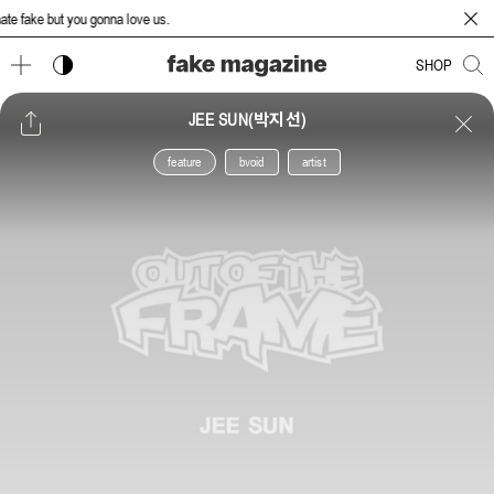
e fake but you gonna love us.
다크 모드 토글
SHOP
JEE SUN(박지선)
feature
bvoid
artist