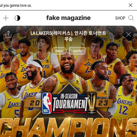
u gonna love us.
다크 모드 토글
SHOP
LA LAKERS(레이커스), 인시즌 토너먼트
우승
news
sports