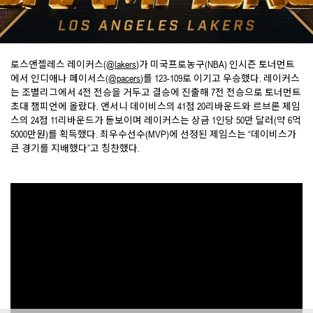
로스앤젤레스 레이커스(
@lakers
)가 미국프로농구(NBA) 인시즌 토너먼트
에서 인디애나 페이서스(
@pacers
)를 123-109로 이기고 우승했다. 레이커스
는 조별리그에서 4전 전승을 거두고 결승에 진출해 7전 전승으로 토너먼트
초대 챔피언에 올랐다. 앤서니 데이비스의 41점 20리바운드와 르브론 제임
스의 24점 11리바운드가 돋보이며 레이커스는 상금 1인당 50만 달러(약 6억
5000만원)를 획득했다. 최우수선수(MVP)에 선정된 제임스는 “데이비스가
큰 경기를 지배했다”고 칭찬했다.