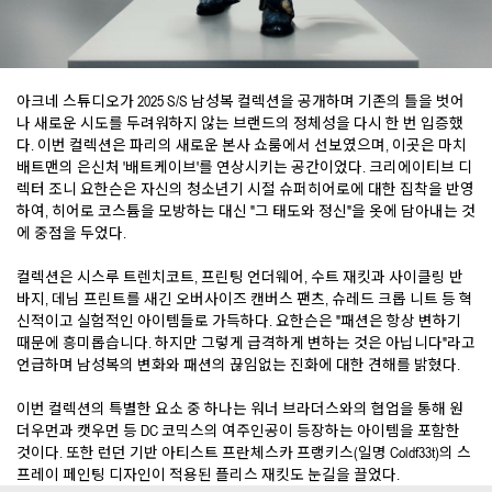
아크네 스튜디오가 2025 S/S 남성복 컬렉션을 공개하며 기존의 틀을 벗어
나 새로운 시도를 두려워하지 않는 브랜드의 정체성을 다시 한 번 입증했
다. 이번 컬렉션은 파리의 새로운 본사 쇼룸에서 선보였으며, 이곳은 마치
배트맨의 은신처 '배트케이브'를 연상시키는 공간이었다. 크리에이티브 디
렉터 조니 요한슨은 자신의 청소년기 시절 슈퍼히어로에 대한 집착을 반영
하여, 히어로 코스튬을 모방하는 대신 "그 태도와 정신"을 옷에 담아내는 것
에 중점을 두었다.
컬렉션은 시스루 트렌치코트, 프린팅 언더웨어, 수트 재킷과 사이클링 반
바지, 데님 프린트를 새긴 오버사이즈 캔버스 팬츠, 슈레드 크롭 니트 등 혁
신적이고 실험적인 아이템들로 가득하다. 요한슨은 "패션은 항상 변하기
때문에 흥미롭습니다. 하지만 그렇게 급격하게 변하는 것은 아닙니다"라고
언급하며 남성복의 변화와 패션의 끊임없는 진화에 대한 견해를 밝혔다.
이번 컬렉션의 특별한 요소 중 하나는 워너 브라더스와의 협업을 통해 원
더우먼과 캣우먼 등 DC 코믹스의 여주인공이 등장하는 아이템을 포함한
것이다. 또한 런던 기반 아티스트 프란체스카 프랭키스(일명 Coldf33t)의 스
프레이 페인팅 디자인이 적용된 플리스 재킷도 눈길을 끌었다.