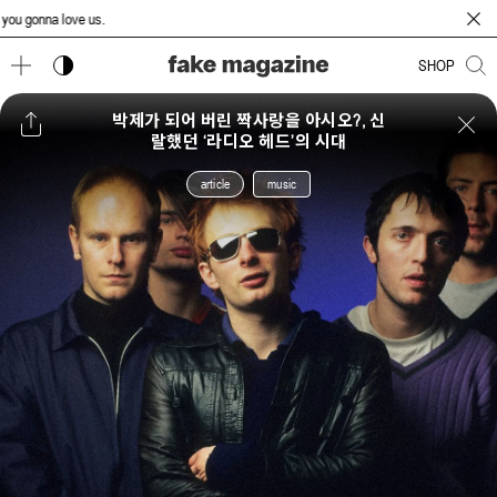
 gonna love us.
다크 모드 토글
SHOP
박제가 되어 버린 짝사랑을 아시오?, 신
랄했던 ‘라디오 헤드’의 시대
article
music