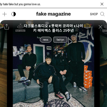
e fake but you gonna love us.
다크 모드 토글
SHOP
다크룸스튜디오 x 풋락커 코리아 x 나이
키 에어맥스 플러스 25주년
news
fashion