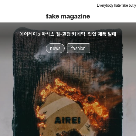
Everybody hate fake but you gonna l
에어레이 x 아식스 젤-퀀텀 키네틱, 협업 제품 발매
news
fashion