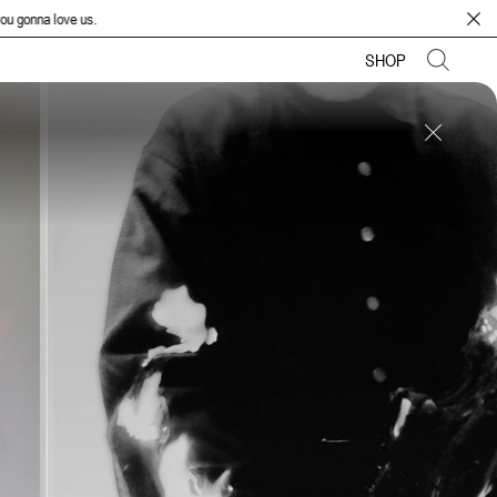
ove us.
SHOP