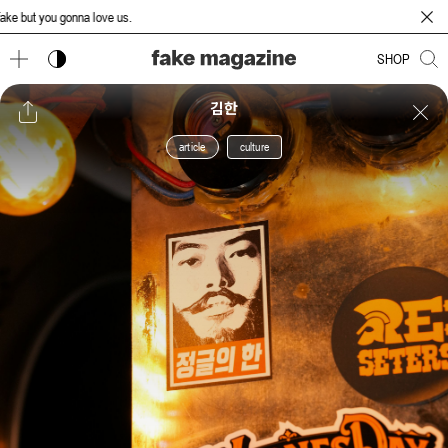
t you gonna love us.
다크 모드 토글
SHOP
김한
article
culture