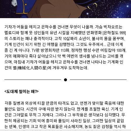
기차가 어둠을 헤치고 은하수를 건너면 무엇이 나올까. 가슴 벅차오르는
멜로디와 함께 뭇 성인들의 유년 시절을 지배했던 만화영화 [은하철도 999]
의 스토리는 꽤나 충격적이다. 고작 10살짜리 소년이, 불사의 몸을 꿈꾸며,
기계 인간이 되기 위한 긴 여행을 감행한다. 그것도 우주에서... 근데 이게
좀 긴 게 아니다. TV판 방영회차만 113화, 정차한 행성 수만 어림잡아 100개,
거의 매화마다 죽다 살아났으니 약 백 여번의 생사를 넘나드는 고비를 겪
으며, 마침내 기차가 어둠을 헤치고 은하수를 건너면 나타나는 기계화 인
간의 별(機械化人間の星)에 겨우겨우 도착하는데.
<도대체 철이는 왜?>
각종 질병과 외상에 티끌 만큼의 타격도 없고, 언젠가 맞이할 죽음에 대한
불안도 없다. 시간의 구애 따윈 받지 않는다. 한계를 초월한 육신. 기계 인
간은 그야말로 무적 그 자체다. 그러나 그 부작용은 생각보다 심각했다. 무
한히 제공되는 기회 덕에 흥미와 몰입이 사라진 일상, 그러한 일상의 끝없
는 반복, 인생의 크고 작은 목표들은 사소해지며, 농도 짙은 감정들 역시 하