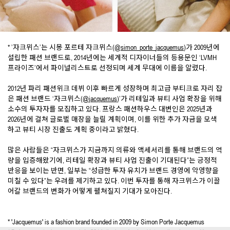
* ’자크뮈스’는 시몽 포르테 자크뮈스(
@simon_porte_jacquemus
)가 2009년에
설립한 패션 브랜드로, 2014년에는 세계적 디자이너들의 등용문인 ‘LVMH
프라이즈’에서 파이널리스트로 선정되며 세계 무대에 이름을 알렸다.
2012년 파리 패션위크 데뷔 이후 빠르게 성장하며 최고급 부티크로 자리 잡
은 패션 브랜드 ‘자크뮈스(
@jacquemus
)’가 리테일과 뷰티 사업 확장을 위해
소수의 투자자를 모집하고 있다. 프랑스 패션하우스 대변인은 2025년과
2026년에 걸쳐 글로벌 매장을 늘릴 계획이며, 이를 위한 추가 자금을 모색
하고 뷰티 시장 진출도 계획 중이라고 밝혔다.
많은 사람들은 “자크뮈스가 지금까지 의류와 액세서리를 통해 브랜드의 역
량을 입증해왔기에, 리테일 확장과 뷰티 사업 진출이 기대된다”는 긍정적
반응을 보이는 반면, 일부는 “성급한 투자 유치가 브랜드 경영에 악영향을
미칠 수 있다”는 우려를 제기하고 있다. 이번 투자를 통해 자크뮈스가 이끌
어갈 브랜드의 변화가 어떻게 펼쳐질지 기대가 모아진다.
* 'Jacquemus' is a fashion brand founded in 2009 by Simon Porte Jacquemus