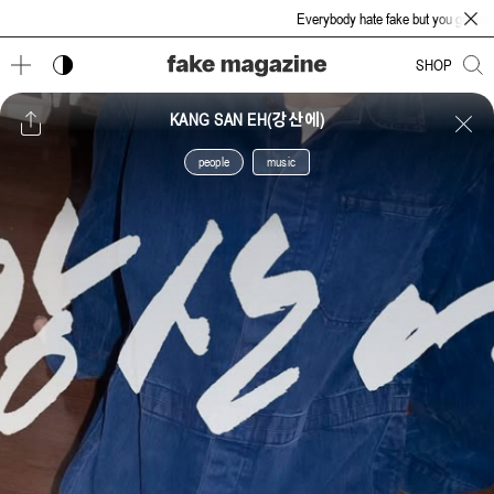
Everybody hate fake but you gonna love u
다크 모드 토글
SHOP
KANG SAN EH(강산에)
people
music