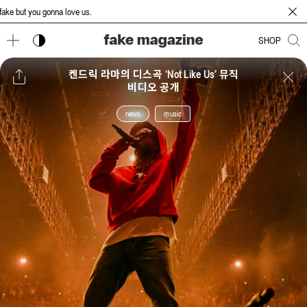
t you gonna love us.
다크 모드 토글
SHOP
켄드릭 라마의 디스곡 ‘Not Like Us’ 뮤직
비디오 공개
news
music