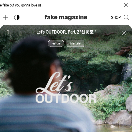
 but you gonna love us.
다크 모드 토글
SHOP
Let's OUTDOOR, Part. 2 '신동호 '
feature
lifestyle