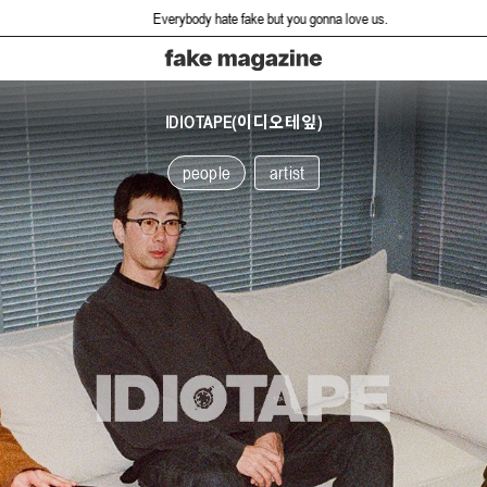
Everybody hate fake but you gonna love us.
IDIOTAPE(이디오테잎)
people
artist