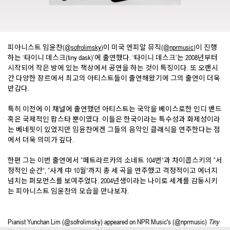
피아니스트 임윤찬(
@sofrolimsky
)이 미국 엔피알 뮤직(
@nprmusic
)이 진행
하는 ‘타이니 데스크(tiny dask)’에 출연했다. ‘타이니 데스크’는 2008년부터
시작되어 작은 방에 있는 책상에서 공연을 하는 것이 특징이다. 또 오랜시
간 다양한 장르에서 최고의 아티스트들이 출연해왔기에 그의 출연이 더욱
반갑다.
특히 이전에 이 채널에 출연했던 아티스트는 국악을 베이스로한 인디 밴드
혹은 국제적인 팝스타 뿐이였다. 이들은 한국이라는 특수성과 화제성이라
는 베네핏이 있었지만 임윤찬에겐 그들의 음악인 클래식을 연주한다는 점
에서 더욱 의미가 깊다.
한편 그는 이번 출연에서 ”페트라르카의 소네트 104번“과 차이콥스키의 ”서
정적인 순간“, ”사계 中 10월“까지 총 세 곡을 연주했고 격정적이고 에너지
넘치는 퍼모먼스를 보여주었다. 2004년생이라는 나이로 세계를 감동시키
는 피아니스트 임윤찬의 모습을 만나보자.
Pianist Yunchan Lim (@sofrolimsky) appeared on NPR Music's (@nprmusic)
Tiny