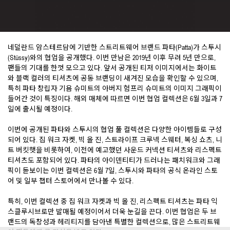
네덜란드 암스테르담에 기반한 스트리트웨어 브랜드 파타(Patta)가 스투시
(Stüssy)와의 협업을 공개했다. 이번 만남은 2019년 이후 무려 5년 만으로,
팬들의 기대를 한껏 모으고 있다. 앞서 공개된 티저 이미지에서는 화이트
와 블랙 컬러의 티셔츠에 공동 브랜딩이 새겨진 모습을 확인할 수 있으며,
특히 파타 창립자 기욤 슈미트의 아버지 험프리 슈미트의 이미지 그래픽이
들어간 것이 특징이다. 해외 매체에 따르면 이번 협업 컬렉션은 6월 3일과 7
일에 출시될 예정이다.
이번에 공개된 파타와 스투시의 협업 풀 컬렉션은 다양한 아이템들로 구성
되어 있다. 집 워크 자켓, 빅 올 진, 스트라이프 크루넥 스웨터, 복싱 쇼츠, 니
트 버킷햇을 비롯하여, 이전에 예고했던 사운드 커넥션 티셔츠와 리스펙트
티셔츠도 포함되어 있다. 파타의 아이덴티티가 드러나는 패치워크와 그래
픽이 돋보이는 이번 컬렉션은 6월 7일, 스투시와 파타의 공식 온라인 스토
어 및 일부 챕터 스토어에서 만나볼 수 있다.
특히, 이번 컬렉션 중 집 워크 자켓과 빅 올 진, 리스펙트 티셔츠는 파타 익
스클루시브로만 발매될 예정이어서 더욱 눈길을 끈다. 이번 협업은 두 브
랜드의 독창성과 헤리티지를 담아낸 특별한 컬렉션으로, 많은 스트리트웨