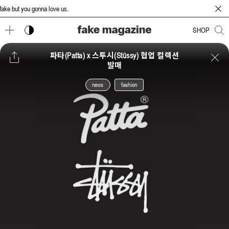
ke but you gonna love us.
다크 모드 토글
SHOP
파타(Patta) x 스투시(Stüssy) 협업 컬렉션
발매
news
fashion