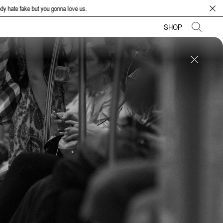
ut you gonna love us.
SHOP