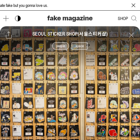
ke but you gonna love us.
다크 모드 토글
SHOP
SEOUL STICKER SHOP(서울스티커샵)
people
space