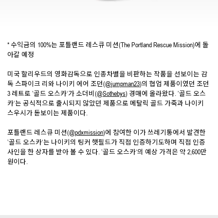
* 수익금의 100%는 포틀랜드 레스큐 미션(The Portland Rescue Mission)에 돌
아갈 예정
미국 할리우드의 영화감독으로 인종차별을 비판하는 작품을 선보이는 감
독 스파이크 리와 나이키 에어 조던(
@jumpman23
)의 협업 제품이였던 조던
3 레트로 ’골드 오스카‘가 소더비(
@Sothebys
) 경매에 올라왔다. ’골드 오스
카‘는 공식적으로 출시되지 않았던 제품으로 메탈릭 골드 가죽과 나이키
스우시가 돋보이는 제품이다.
포틀랜드 레스큐 미션(
@pdxmission
)에 참여한 이가 쓰레기통에서 발견한
’골드 오스카‘는 나이키의 팅커 햇필드가 직접 인증하기도하며 직접 인증
사인을 한 상자를 받아 볼 수 있다. ’골드 오스카‘의 예상 가격은 약 2,600만
원이다.