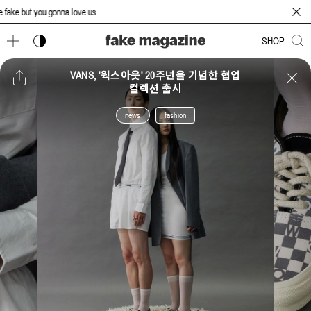
e but you gonna love us.
다크 모드 토글
SHOP
VANS, '웍스아웃' 20주년을 기념한 협업
컬렉션 출시
news
fashion