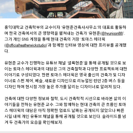
홍익대학교 건축학부의 교수이자 ‘유현준건축사사무소’의 대표로 활동하
며 한국 건축에서의 큰 영향력을 펼쳐내는 건축가 ‘유현준(
@hyunjoon88
)’.
그가 개인 SNS 계정을 통해 현대 건축의 거장 ‘토마스 헤더윅
(
@officialheatherwickstudio
)’과 함께한 인터뷰 영상에 대한 프리뷰를 공개했
다.
유현준 교수가 진행하는 유튜브 채널 ‘셜록현준’을 통해 공개될 것으로 보
이는 토마스 헤더윅과의 대담은 그의 건축철학과 다양한 프로젝트에 대한
이야기로 구성되었다. 한편 토마스 헤더윅은 영국 출신의 건축가 및 디자
이너로 스펀 체어, 베슬, 새로운 디자인으로 리뉴얼된 런던 2층 버스 등을
디자인 하며 현시점 가장 높은 주가를 달리는 디자이너로 알려져 있다.
건축에 대한 다양한 정보와 철학, 도시 건축학적 시선으로 바라본 삶의 이
야기들을 전하는 유현준 교수. 그와 함께하는 현대 건축의 큰 흐름인 토마
스 헤더윅의 대담은 아직 정확한 업로드 날짜는 공개되지 않았으나 빠른
시일 내에 개인 유튜브 채널을 통해 공개될 것으로 보인다. 슬라이드를 넘
겨 두 건축가의 모습을 확인해보자.