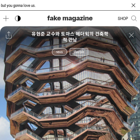
ou gonna love us.
다크 모드 토글
SHOP
유현준 교수와 토마스 헤더윅의 건축학
적 만남
news
lifestyle